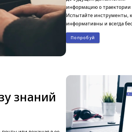
информацию о траектории 
Испытайте инструменты, к
информативны и всегда бе
Попробуй
зу знаний
 почты или лежащая в ее