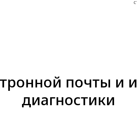
с
ктронной почты и 
диагностики