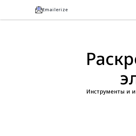
Emailerize
Раскр
э
Инструменты и и