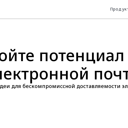
Продук
ойте потенциал
лектронной поч
деи для бескомпромиссной доставляемости э